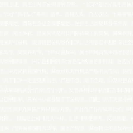
强烈过度，则正中布下鱼钩者的下怀。   “ 长矛”是中方真正
。“长矛”是指那些爆炸、劫机、劫持人质、杀人放火、下毒等
深恶痛绝，国际社会也会深恶痛绝。在打击这类破坏分子方面，
打击，毫不手软，但是应该及时让国际社会了解真相，避免误解。
段来对付鱼钩，或者错把鱼钩当作长矛。这很容易引起国际社会
软处理，要宽容对待，不能过激反应，更不能用高压手段予以打
钩类的闹事者，而且他们的很多“言论型”的言论和行为，在西
怪。中方应该藐视鱼钩，甚至可以对鱼钩适当地听之任之，这样
，对于长矛一定要果断出击，严惩不怠，毫不手软，并及时把真相
挑战是如何区分“言论”与“行动”。发表各种批评中方的言论的
自己的影响，只有一小部分属于下鱼钩者。因此，对于大部分的
行动”才是中方应该严阵以待的对象，而且有些行动就是长矛。
对待。   国际社会如同凡人一样，往往同情受害者，反对恶棍
出手，很容易被视同为恶棍，而下鱼钩者、甚至持长矛者反而可