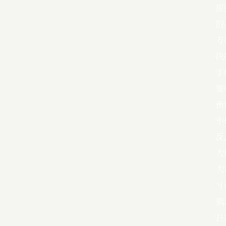
应
的
方
决
手
要
鱼
小
反
大
大
“
别
打