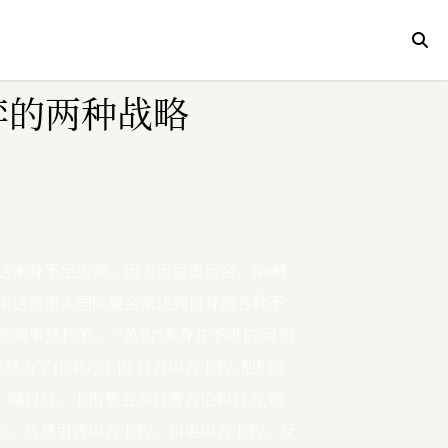
弈的两种战略
这本身不足为奇。因为历届奥运会、G8峰
用这些重大国际聚会来达到自身的各种不
事是长矛。  “鱼钩”本身并不可怕,可怕
是为了让中方上钩,只有中方上钩, 他们才
、喊口号、上街集会游行等言论和行为,都
策划，故意引诱中方上钩。如果中方上钩，反