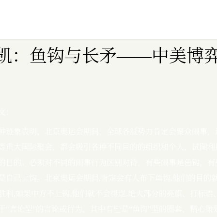
高志凯：鱼钩与长矛——中美博
文：
种迹象表明，北京奥运会期间，全球各派势力肯定会聚众闹事，
等重大国际聚会，都会吸引各种不同目的的组织和个人，试图利
的目的。必须对不同的闹事行为区别对待，有些闹事是鱼钩，有些闹
是自己上钩。北京奥运会期间,肯定会有人布下鱼钩,他们的目的就
胜利,如果中方不上钩,他们就不会得逞.绝大部分的亮旗、打标语
于“言论型”的言论或行为，其中有些是“鱼钩”型的圈套，精心