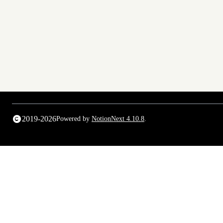
2019-2026
Powered by
NotionNext
4.10.8
.