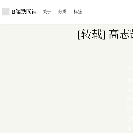
B端铁匠铺
关于
分类
标签
[转载] 
原
种
会
同
的
会
属