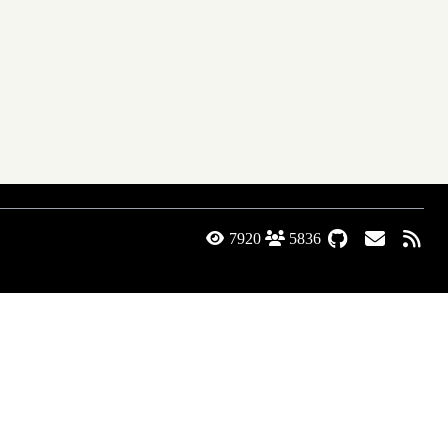
7920
5836