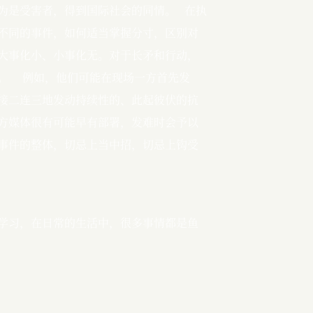
是受害者，得到国际社会的同情。   在执
不同的事件，如何适当掌握分寸，区别对
大事化小、小事化无。对于长矛和行动，
    例如，他们可能在现场一方首先发
接二连三地发动持续性的、此起彼伏的抗
方媒体很有可能早有部署，发难时会予以
事件的整体，切忌上当中招，切忌上钩受
得学习，在日常的生活中，很多事情都是鱼