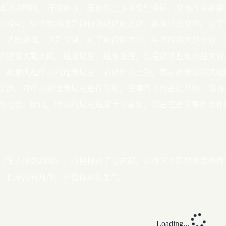
奥运会期间，开明宽容，即使有些事情受些委屈，反而容易被视为
过程中，中方的挑战是如何做到适度反应，避免过度反应。对于
，适度处理，这是关键。对于鱼钩和言论，中方应该大题小做、
方应该大题大做，适度反应，适度处理，但是应该避免小题大做。 
，故意挑起中方的过激反应，引诱中方上钩，然后再像波浪式地
活动，对中方的过激反应进行发难，使事件不断恶化升级，而西
力配合。因此，中方的反应适度十分重要，切忌把首发事件当作
。
《张艺谋的2008》，顺便搜到了高志凯。觉得这个思想非常值
，长矛没有几件，不值得那么生气。
Loading...