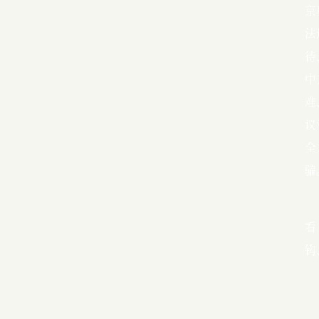
京
法
待
中
难
议
全
骗
看
钩