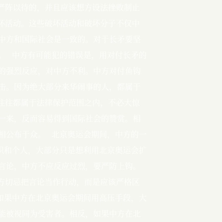
应该严阵以待的，并且应该想方设法挫败制止
破坏活动。这些破坏活动和破坏分子不仅中
中方和国际社会是一致的。对于长矛要坚
   中方有可能犯的错误是，用对付长矛的
的强烈反应，对中方不利。中方对付鱼钩
击。因为绝大部分来华闹事的人，都属于
方往往都属于法律保护范围之内，不必大惊
一来，反而容易得到国际社会的赞赏。相
公布于众。   北京奥运会期间，中方的一
组织和个人，大部分只是想利用北京奥运会扩
言论，中方不应反应过烈，要严防上钩。
中方切忌把言论当作行动，而是应该严格区
。如果中方在北京奥运会期间用高压手段，大
能被视同为受害者。相反，如果中方在北