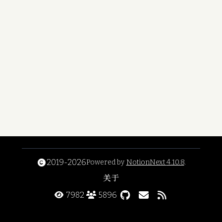
2019-2026
Powered by
NotionNext
4.10.8
.
关于
7982
5896