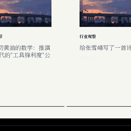
荐
行业观察
切黄油的数学：推演
给张雪峰写了一首
时代的"工具锋利度"公
2026-03
03