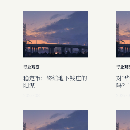
行业观察
行业观
稳定币：终结地下钱庄的
对”
阳谋
吗？
2025-08
2025-