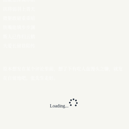
扶将弱羽上青天

微躯敢破重重暗

铁嘴能填步步渊

斯人已作归云鹤

大爱长留巷陌传
原本想发在某个评论里面，想了下有吃人血馒头之嫌，就发
在自留地吧。张先生走好。
Loading...