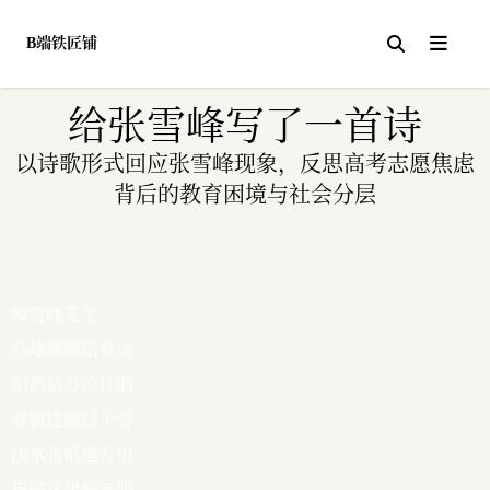
B端铁匠铺
关于
给张雪峰写了一首诗
以诗歌形式回应张雪峰现象，反思高考志愿焦虑
背后的教育困境与社会分层
悼雪峰先生

高峰骤陨暗春烟

泪洒姑苏泣杜鹃

寒窗送暖经千雪

浅水张帆越万川

指破迷津倾赤胆
