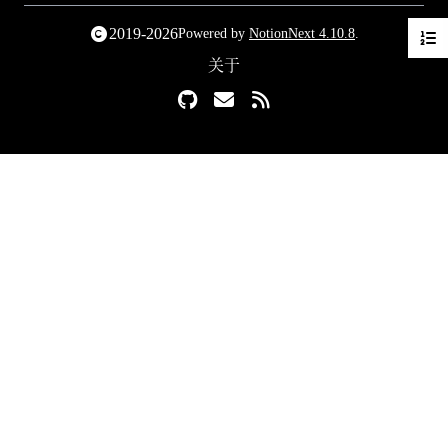
2019-2026
Powered by
NotionNext
4.10.8
.
关于