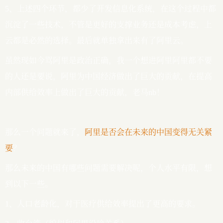
5、上述四个环节，都少了开发信息化系统，在这个过程中都
沉淀了一些技术，不管是更好的支撑业务还是成本考虑，上
云都是必然的选择。最后就单独拿出来有了阿里云。
虽然现如今骂阿里是政治正确，我一个想进阿里阿里都不要
的人还是要说，阿里为中国经济做出了巨大的贡献，在提高
内部供给效率上做出了巨大的贡献，老马nb！
那么一个问题就来了，
阿里是否会在未来的中国变得无关紧
要
？
那么未来的中国有哪些问题需要解决呢，个人水平有限，想
到以下一些。
1、人口老龄化，对于医疗供给效率提出了更高的要求。