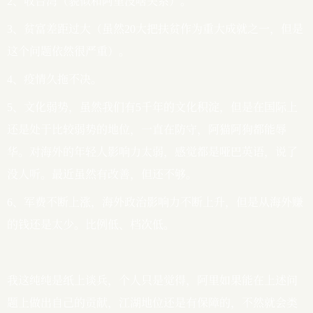
2、收台湾（貌似和阿里没啥关系）。
3、贫富差距过大（虽然20大把扶贫作为重大成就之一，但是
这个问题依然很严重）。
4、疫情久拖不决。
5、文化弱势，虽然我们有5千年的文化积淀，但是在国际上
还是处于比较弱势的地位，一直在防守，阿猫阿狗都能辱
华。对海外的年轻人影响力太弱，感觉都是哑巴英语，说了
没人听。最近虽然有改善，但还不够。
6、军费不断上涨，海外政治影响力不断上升，但是从海外赚
的钱还是太少。比例低、档次低。
我这纯纯是纸上谈兵，个人只是觉得，阿里如果能在上述问
题上做出自己的贡献，江湖地位还是有保障的，不然就会类