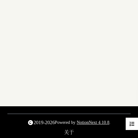
2019-2026
Powered by
NotionNext
4.10.8
.
关于