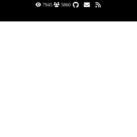
7945
5860