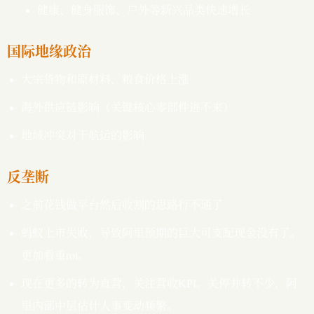
健康、健身服饰、户外等新兴品类快速增长
国际地缘政治
大宗货物和原材料、粮食价格上涨
海外供应链影响（关键核心零部件进不来）
地域冲突对于航运的影响
反垄断
之前花钱做平台然后收割的思路行不通了
蚂蚁上市失败，导致阿里预期的巨大可支配现金没有了。
更加看重roi。
现在更多的转为直营，关注营收KPI。关停并转不少，阿
里内部中层估计人事变动频繁。